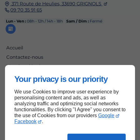
371 Route de Heulies,
33690
GRIGNOLS
09 70 35 91 65
Lun - Ven :
08h - 12h / 14h - 18h
Sam / Dim :
Fermé
Accueil
Contactez-nous
Mentions légales
Plan du site
Your privacy is our priority
We use Cookies to improve user experience by
personalising content and ads, as well as
Haut de page
analyzing traffic and optimizing social networks
functionalities. By clicking "I Agree" you consent to
the use of Cookies from our providers
Google
Facebook
.