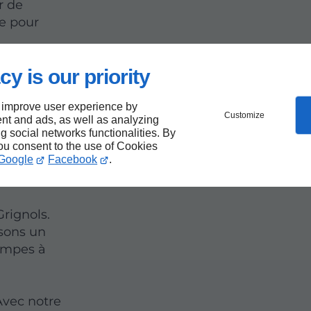
r de
ce pour
cy is our priority
mpe à
 improve user experience by
Customize
nt and ads, as well as analyzing
ng social networks functionalities. By
you consent to the use of Cookies
Google
Facebook
.
votre
rignols.
sons un
pompes à
n
 Avec notre